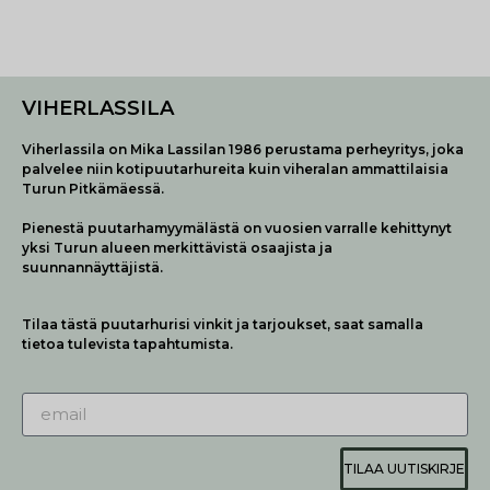
VIHERLASSILA
Viherlassila on Mika Lassilan 1986 perustama perheyritys, joka
palvelee niin kotipuutarhureita kuin viheralan ammattilaisia
Turun Pitkämäessä.
Pienestä puutarhamyymälästä on vuosien varralle kehittynyt
yksi Turun alueen merkittävistä osaajista ja
suunnannäyttäjistä.
Tilaa tästä puutarhurisi vinkit ja tarjoukset, saat samalla
tietoa tulevista tapahtumista.
TILAA UUTISKIRJE