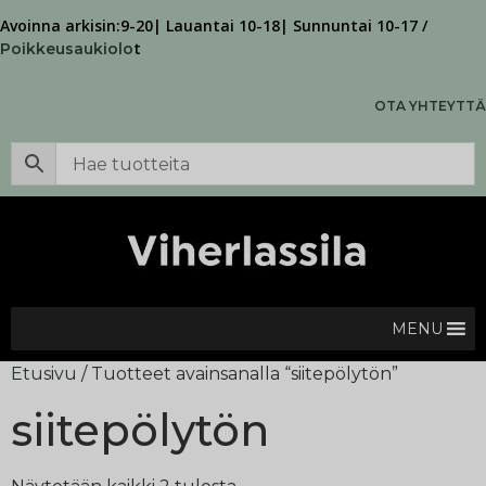
Avoinna arkisin:9-20| Lauantai 10-18| Sunnuntai 10-17 /
t
Poikkeusaukiolo
OTA YHTEYTTÄ
MENU
Etusivu
/ Tuotteet avainsanalla “siitepölytön”
siitepölytön