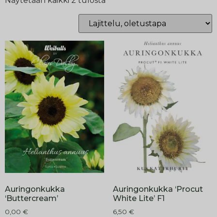
Näytetään kaikki 2 tulosta
Auringonkukka
Auringonkukka ‘Procut
‘Buttercream’
White Lite’ F1
0,00
€
6,50
€