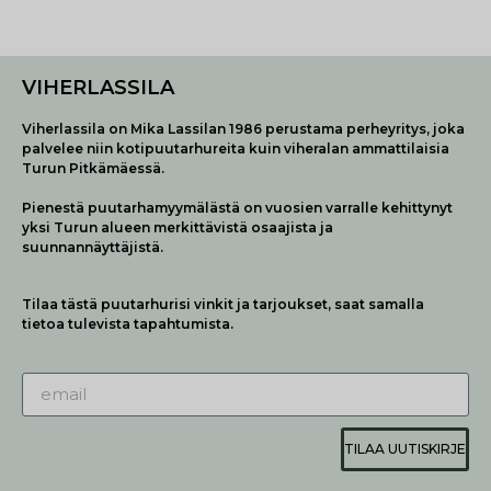
VIHERLASSILA
Viherlassila on Mika Lassilan 1986 perustama perheyritys, joka
palvelee niin kotipuutarhureita kuin viheralan ammattilaisia
Turun Pitkämäessä.
Pienestä puutarhamyymälästä on vuosien varralle kehittynyt
yksi Turun alueen merkittävistä osaajista ja
suunnannäyttäjistä.
Tilaa tästä puutarhurisi vinkit ja tarjoukset, saat samalla
tietoa tulevista tapahtumista.
TILAA UUTISKIRJE