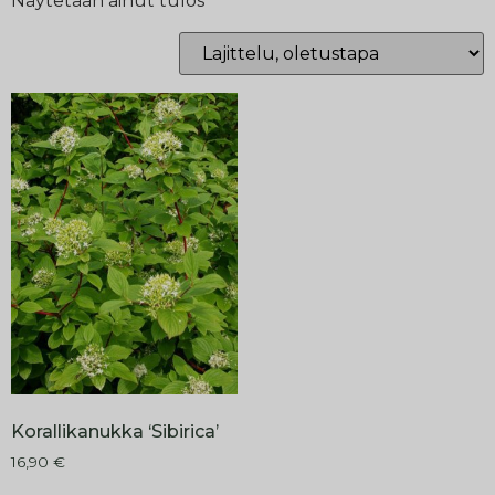
Näytetään ainut tulos
Korallikanukka ‘Sibirica’
16,90
€