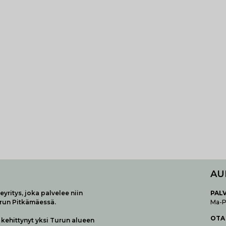
AU
yritys, joka palvelee niin
P
AL
urun Pitkämäessä.
Ma-Pe
OTA
kehittynyt yksi Turun alueen