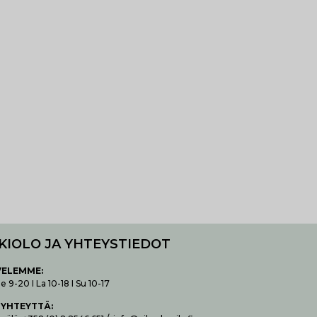
KIOLO JA YHTEYSTIEDOT
VELEMME:
 9-20 I La 10-18 I Su 10-17
 YHTEYTTÄ
: