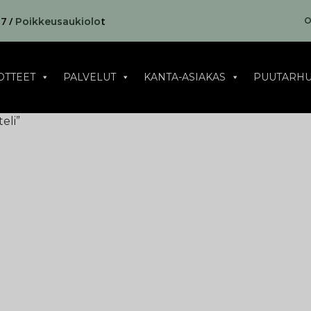
17 /
t
O
Poikkeusaukiolo
OTTEET
PALVELUT
KANTA-ASIAKAS
PUUTARHU
eli”