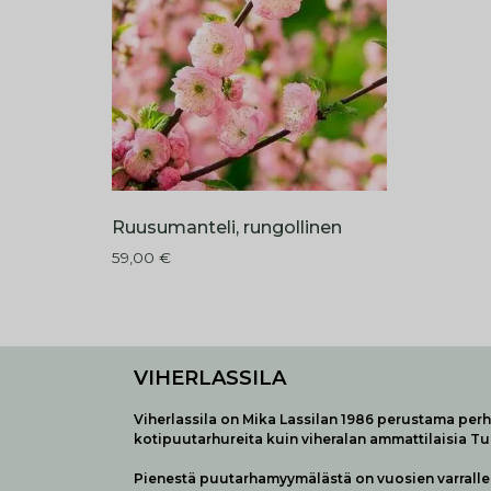
Ruusumanteli, rungollinen
59,00
€
VIHERLASSILA
Viherlassila on Mika Lassilan 1986 perustama perhe
kotipuutarhureita kuin viheralan ammattilaisia T
Pienestä puutarhamyymälästä on vuosien varralle 