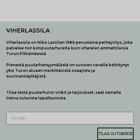
VIHERLASSILA
Viherlassila on Mika Lassilan 1986 perustama perheyritys, joka
palvelee niin kotipuutarhureita kuin viheralan ammattilaisia
Turun Pitkämäessä.
Pienestä puutarhamyymälästä on vuosien varralle kehittynyt
yksi Turun alueen merkittävistä osaajista ja
suunnannäyttäjistä.
Tilaa tästä puutarhurisi vinkit ja tarjoukset, saat samalla
tietoa tulevista tapahtumista.
TILAA UUTISKIRJE