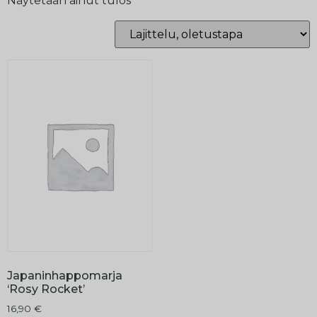
Näytetään ainut tulos
Japaninhappomarja
‘Rosy Rocket’
16,90
€