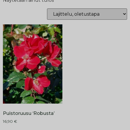
Näytetään ainut tulos
Puistoruusu ‘Robusta’
16,90
€