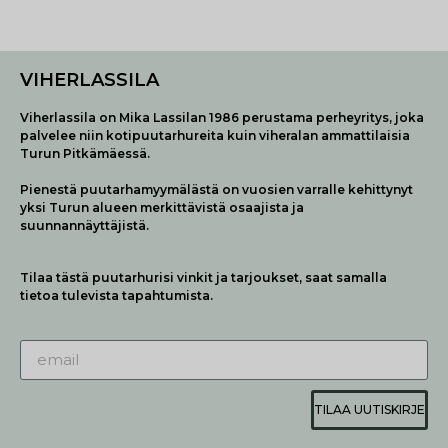
VIHERLASSILA
Viherlassila on Mika Lassilan 1986 perustama perheyritys, joka
palvelee niin kotipuutarhureita kuin viheralan ammattilaisia
Turun Pitkämäessä.
Pienestä puutarhamyymälästä on vuosien varralle kehittynyt
yksi Turun alueen merkittävistä osaajista ja
suunnannäyttäjistä.
Tilaa tästä puutarhurisi vinkit ja tarjoukset, saat samalla
tietoa tulevista tapahtumista.
TILAA UUTISKIRJE