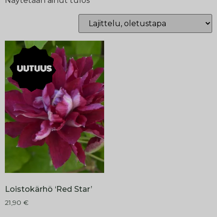
Näytetään ainut tulos
Loistokärhö ‘Red Star’
21,90
€