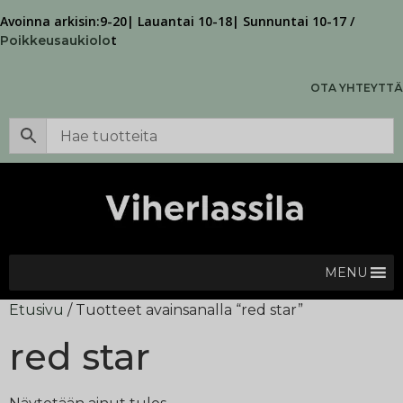
Avoinna arkisin:9-20| Lauantai 10-18| Sunnuntai 10-17 /
t
Poikkeusaukiolo
OTA YHTEYTTÄ
MENU
Etusivu
/ Tuotteet avainsanalla “red star”
red star