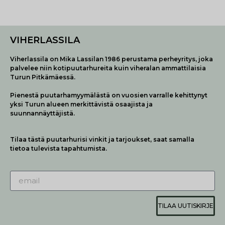
VIHERLASSILA
Viherlassila on Mika Lassilan 1986 perustama perheyritys, joka
palvelee niin kotipuutarhureita kuin viheralan ammattilaisia
Turun Pitkämäessä.
Pienestä puutarhamyymälästä on vuosien varralle kehittynyt
yksi Turun alueen merkittävistä osaajista ja
suunnannäyttäjistä.
Tilaa tästä puutarhurisi vinkit ja tarjoukset, saat samalla
tietoa tulevista tapahtumista.
TILAA UUTISKIRJE