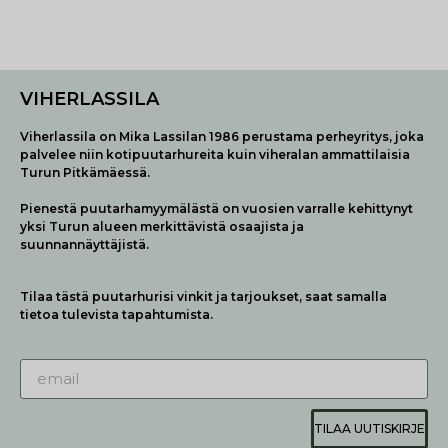
VIHERLASSILA
Viherlassila on Mika Lassilan 1986 perustama perheyritys, joka
palvelee niin kotipuutarhureita kuin viheralan ammattilaisia
Turun Pitkämäessä.
Pienestä puutarhamyymälästä on vuosien varralle kehittynyt
yksi Turun alueen merkittävistä osaajista ja
suunnannäyttäjistä.
Tilaa tästä puutarhurisi vinkit ja tarjoukset, saat samalla
tietoa tulevista tapahtumista.
TILAA UUTISKIRJE