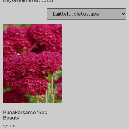
Näytetään ainut tulos
Punakärsämö ‘Red
Beauty’
5,50
€