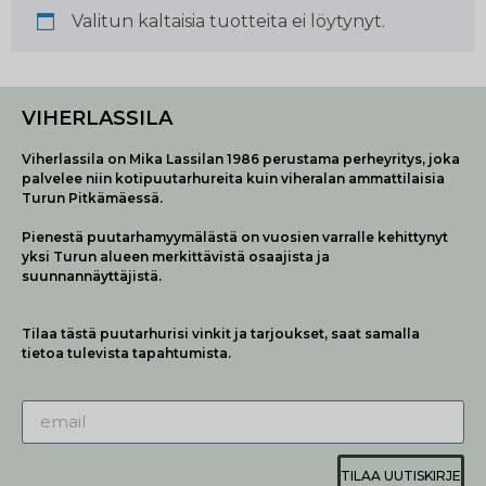
Valitun kaltaisia tuotteita ei löytynyt.
VIHERLASSILA
Viherlassila on Mika Lassilan 1986 perustama perheyritys, joka
palvelee niin kotipuutarhureita kuin viheralan ammattilaisia
Turun Pitkämäessä.
Pienestä puutarhamyymälästä on vuosien varralle kehittynyt
yksi Turun alueen merkittävistä osaajista ja
suunnannäyttäjistä.
Tilaa tästä puutarhurisi vinkit ja tarjoukset, saat samalla
tietoa tulevista tapahtumista.
TILAA UUTISKIRJE