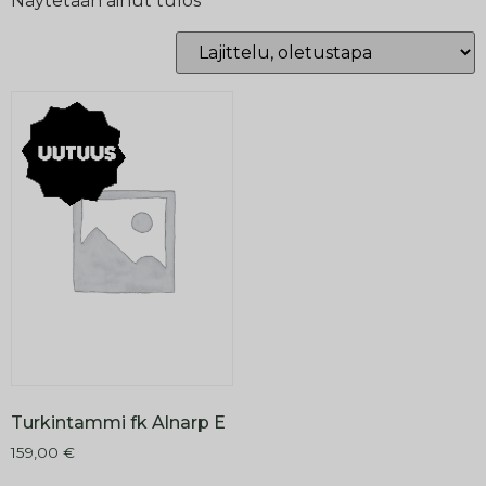
Näytetään ainut tulos
Turkintammi fk Alnarp E
159,00
€