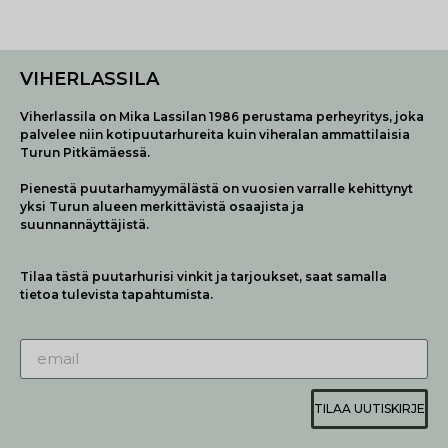
VIHERLASSILA
Viherlassila on Mika Lassilan 1986 perustama perheyritys, joka
palvelee niin kotipuutarhureita kuin viheralan ammattilaisia
Turun Pitkämäessä.
Pienestä puutarhamyymälästä on vuosien varralle kehittynyt
yksi Turun alueen merkittävistä osaajista ja
suunnannäyttäjistä.
Tilaa tästä puutarhurisi vinkit ja tarjoukset, saat samalla
tietoa tulevista tapahtumista.
TILAA UUTISKIRJE