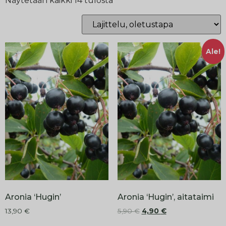
Näytetään kaikki 14 tulosta
Ale!
Aronia ‘Hugin’
Aronia ‘Hugin’, aitataimi
13,90
€
5,90
€
4,90
€