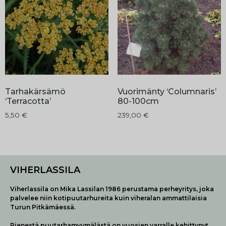
Tarhakärsämö
Vuorimänty ‘Columnaris’
‘Terracotta’
80-100cm
5,50
€
239,00
€
VIHERLASSILA
Viherlassila on Mika Lassilan 1986 perustama perheyritys, joka
palvelee niin kotipuutarhureita kuin viheralan ammattilaisia
Turun Pitkämäessä.
Pienestä puutarhamyymälästä on vuosien varralle kehittynyt