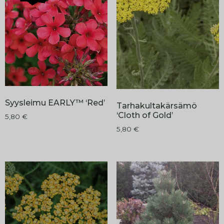
Syysleimu EARLY™ ‘Red’
Tarhakultakärsämö
‘Cloth of Gold’
5,80
€
5,80
€