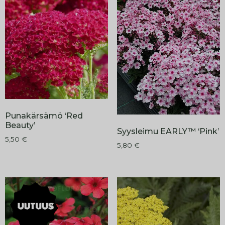
Punakärsämö ‘Red
Beauty’
Syysleimu EARLY™ ‘Pink’
5,50
€
5,80
€