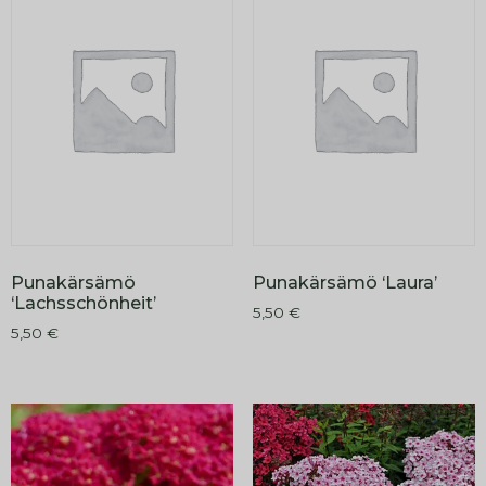
Punakärsämö
Punakärsämö ‘Laura’
‘Lachsschönheit’
5,50
€
5,50
€