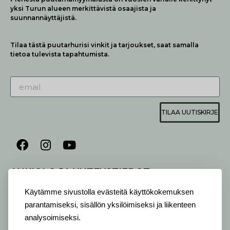
yksi Turun alueen merkittävistä osaajista ja
suunnannäyttäjistä.
Tilaa tästä puutarhurisi vinkit ja tarjoukset, saat samalla
tietoa tulevista tapahtumista.
TILAA UUTISKIRJE
AUKIOLO JA YHTEYSTIEDOT
P
ALVELEMME:
Käytämme sivustolla evästeitä käyttökokemuksen
Ma-Pe 9-20 I La 10-18 I Su 10-17
parantamiseksi, sisällön yksilöimiseksi ja liikenteen
OTA YHTEYTTÄ
:
analysoimiseksi.
myymälä: +358 (0) 2 2546 651 / info@viherlassila.fi