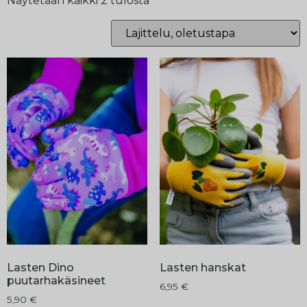
Näytetään kaikki 2 tulosta
Lasten Dino
Lasten hanskat
puutarhakäsineet
6,95
€
5,90
€