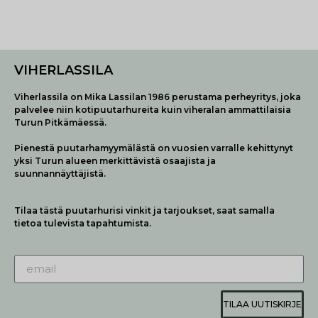
VIHERLASSILA
Viherlassila on Mika Lassilan 1986 perustama perheyritys, joka
palvelee niin kotipuutarhureita kuin viheralan ammattilaisia
Turun Pitkämäessä.
Pienestä puutarhamyymälästä on vuosien varralle kehittynyt
yksi Turun alueen merkittävistä osaajista ja
suunnannäyttäjistä.
Tilaa tästä puutarhurisi vinkit ja tarjoukset, saat samalla
tietoa tulevista tapahtumista.
TILAA UUTISKIRJE