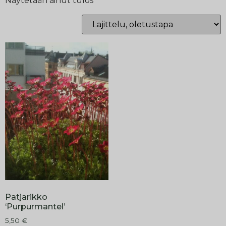
Näytetään ainut tulos
Patjarikko
‘Purpurmantel’
5,50
€