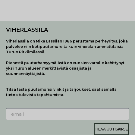
VIHERLASSILA
Viherlassila on Mika Lassilan 1986 perustama perheyritys, joka
palvelee niin kotipuutarhureita kuin viheralan ammattilaisia
Turun Pitkämäessä.
Pienestä puutarhamyymälästä on vuosien varralle kehittynyt
yksi Turun alueen merkittävistä osaajista ja
suunnannäyttäjistä.
Tilaa tästä puutarhurisi vinkit ja tarjoukset, saat samalla
tietoa tulevista tapahtumista.
TILAA UUTISKIRJE