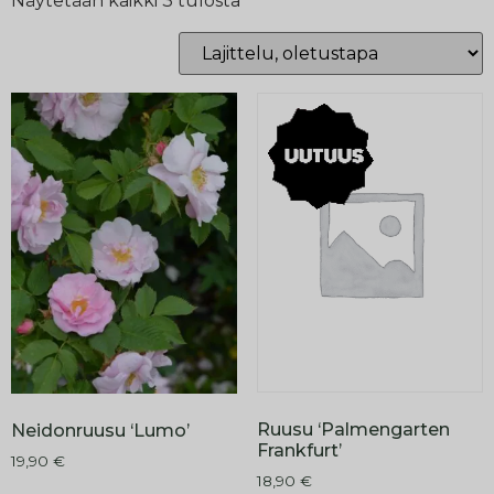
Näytetään kaikki 3 tulosta
Ruusu ‘Palmengarten
Neidonruusu ‘Lumo’
Frankfurt’
19,90
€
18,90
€