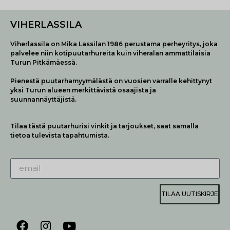
VIHERLASSILA
Viherlassila on Mika Lassilan 1986 perustama perheyritys, joka
palvelee niin kotipuutarhureita kuin viheralan ammattilaisia
Turun Pitkämäessä.
Pienestä puutarhamyymälästä on vuosien varralle kehittynyt
yksi Turun alueen merkittävistä osaajista ja
suunnannäyttäjistä.
Tilaa tästä puutarhurisi vinkit ja tarjoukset, saat samalla
tietoa tulevista tapahtumista.
TILAA UUTISKIRJE