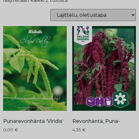
Näytetään kaikki 2 tulosta
Punarevonhäntä ‘Viridis’
Revonhäntä, Puna-
0,00
€
4,35
€