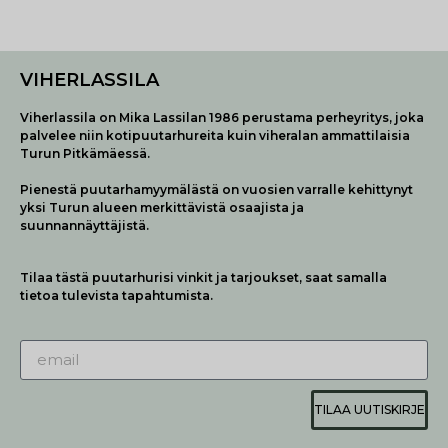
VIHERLASSILA
Viherlassila on Mika Lassilan 1986 perustama perheyritys, joka
palvelee niin kotipuutarhureita kuin viheralan ammattilaisia
Turun Pitkämäessä.
Pienestä puutarhamyymälästä on vuosien varralle kehittynyt
yksi Turun alueen merkittävistä osaajista ja
suunnannäyttäjistä.
Tilaa tästä puutarhurisi vinkit ja tarjoukset, saat samalla
tietoa tulevista tapahtumista.
TILAA UUTISKIRJE