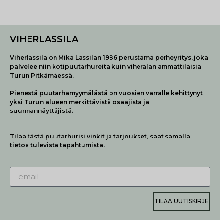
VIHERLASSILA
Viherlassila on Mika Lassilan 1986 perustama perheyritys, joka
palvelee niin kotipuutarhureita kuin viheralan ammattilaisia
Turun Pitkämäessä.
Pienestä puutarhamyymälästä on vuosien varralle kehittynyt
yksi Turun alueen merkittävistä osaajista ja
suunnannäyttäjistä.
Tilaa tästä puutarhurisi vinkit ja tarjoukset, saat samalla
tietoa tulevista tapahtumista.
TILAA UUTISKIRJE