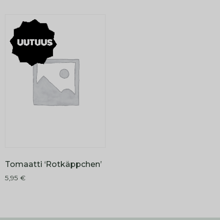
Tomaatti ‘Rotkäppchen’
5,95
€