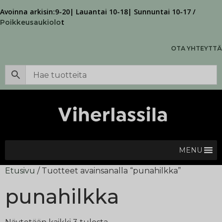
Avoinna arkisin:9-20| Lauantai 10-18| Sunnuntai 10-17 /
t
Poikkeusaukiolo
OTA YHTEYTTÄ
MENU
Etusivu
/ Tuotteet avainsanalla “punahilkka”
punahilkka