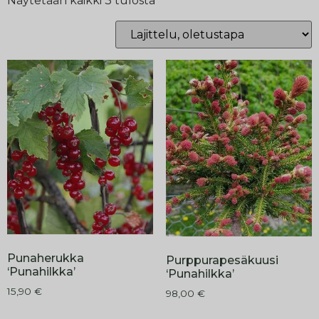
Näytetään kaikki 3 tulosta
Punaherukka
Purppurapesäkuusi
‘Punahilkka’
‘Punahilkka’
15,90
€
98,00
€