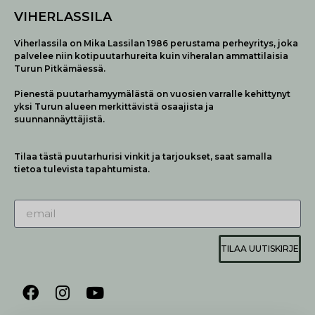
VIHERLASSILA
Viherlassila on Mika Lassilan 1986 perustama perheyritys, joka
palvelee niin kotipuutarhureita kuin viheralan ammattilaisia
Turun Pitkämäessä.
Pienestä puutarhamyymälästä on vuosien varralle kehittynyt
yksi Turun alueen merkittävistä osaajista ja
suunnannäyttäjistä.
Tilaa tästä puutarhurisi vinkit ja tarjoukset, saat samalla
tietoa tulevista tapahtumista.
TILAA UUTISKIRJE