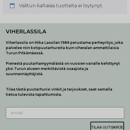
Valitun kaltaisia tuotteita ei löytynyt.
VIHERLASSILA
Viherlassila on Mika Lassilan 1986 perustama perheyritys, joka
palvelee niin kotipuutarhureita kuin viheralan ammattilaisia
Turun Pitkämäessä.
Pienestä puutarhamyymälästä on vuosien varralle kehittynyt
yksi Turun alueen merkittävistä osaajista ja
suunnannäyttäjistä.
Tilaa tästä puutarhurisi vinkit ja tarjoukset, saat samalla
tietoa tulevista tapahtumista.
TILAA UUTISKIRJE