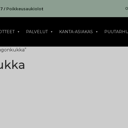
17 /
t
O
Poikkeusaukiolo
OTTEET
PALVELUT
KANTA-ASIAKAS
PUUTARHU
ingonkukka”
ukka