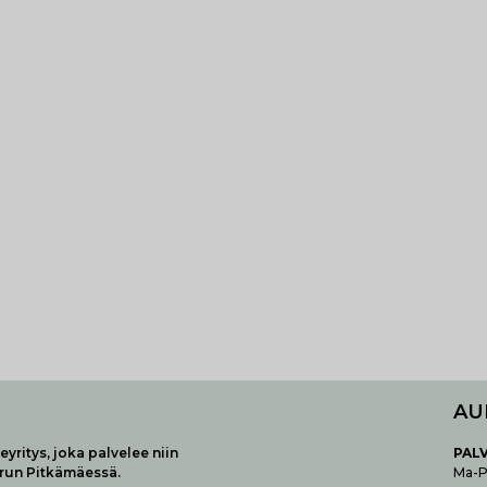
AU
yritys, joka palvelee niin
P
AL
urun Pitkämäessä.
Ma-Pe