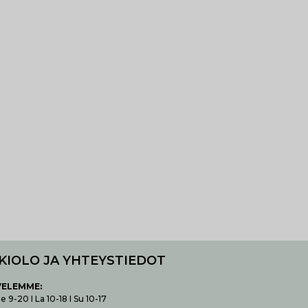
KIOLO JA YHTEYSTIEDOT
VELEMME:
 9-20 I La 10-18 I Su 10-17