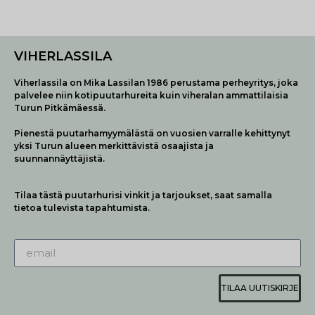
VIHERLASSILA
Viherlassila on Mika Lassilan 1986 perustama perheyritys, joka
palvelee niin kotipuutarhureita kuin viheralan ammattilaisia
Turun Pitkämäessä.
Pienestä puutarhamyymälästä on vuosien varralle kehittynyt
yksi Turun alueen merkittävistä osaajista ja
suunnannäyttäjistä.
Tilaa tästä puutarhurisi vinkit ja tarjoukset, saat samalla
tietoa tulevista tapahtumista.
TILAA UUTISKIRJE