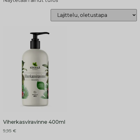
Näytetään ainut tulos
Viherkasviravinne 400ml
9,95
€