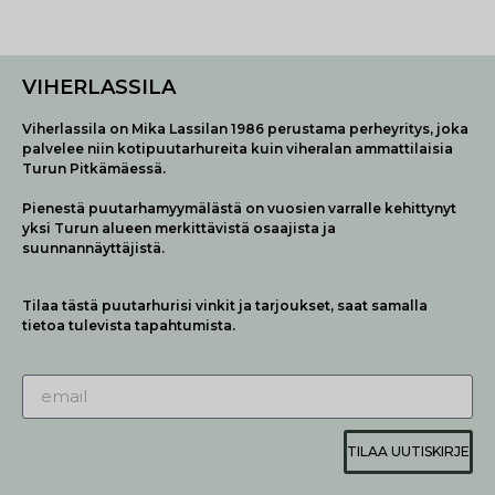
VIHERLASSILA
Viherlassila on Mika Lassilan 1986 perustama perheyritys, joka
palvelee niin kotipuutarhureita kuin viheralan ammattilaisia
Turun Pitkämäessä.
Pienestä puutarhamyymälästä on vuosien varralle kehittynyt
yksi Turun alueen merkittävistä osaajista ja
suunnannäyttäjistä.
Tilaa tästä puutarhurisi vinkit ja tarjoukset, saat samalla
tietoa tulevista tapahtumista.
TILAA UUTISKIRJE