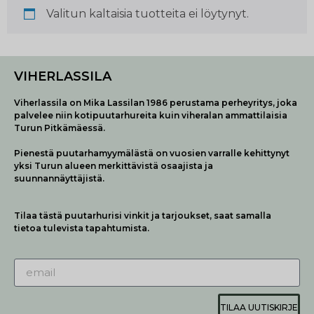
Valitun kaltaisia tuotteita ei löytynyt.
VIHERLASSILA
Viherlassila on Mika Lassilan 1986 perustama perheyritys, joka
palvelee niin kotipuutarhureita kuin viheralan ammattilaisia
Turun Pitkämäessä.
Pienestä puutarhamyymälästä on vuosien varralle kehittynyt
yksi Turun alueen merkittävistä osaajista ja
suunnannäyttäjistä.
Tilaa tästä puutarhurisi vinkit ja tarjoukset, saat samalla
tietoa tulevista tapahtumista.
TILAA UUTISKIRJE