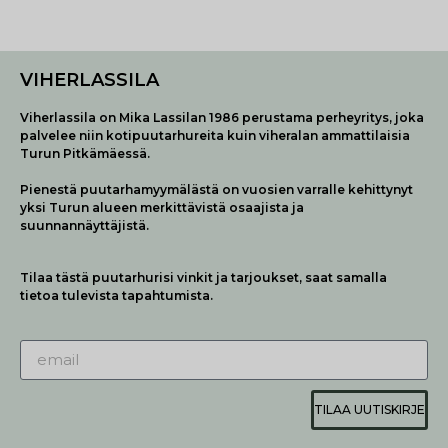
VIHERLASSILA
Viherlassila on Mika Lassilan 1986 perustama perheyritys, joka
palvelee niin kotipuutarhureita kuin viheralan ammattilaisia
Turun Pitkämäessä.
Pienestä puutarhamyymälästä on vuosien varralle kehittynyt
yksi Turun alueen merkittävistä osaajista ja
suunnannäyttäjistä.
Tilaa tästä puutarhurisi vinkit ja tarjoukset, saat samalla
tietoa tulevista tapahtumista.
TILAA UUTISKIRJE