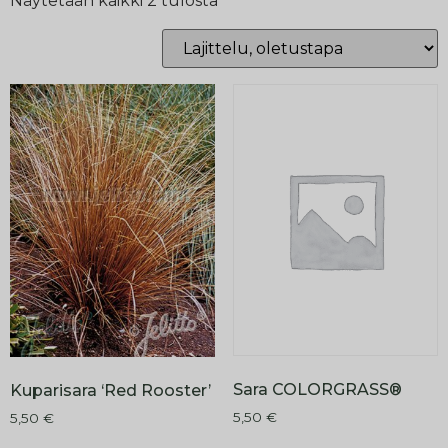
Näytetään kaikki 2 tulosta
Sara COLORGRASS®
Kuparisara ‘Red Rooster’
5,50
€
5,50
€