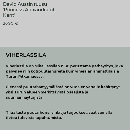
David Austin ruusu
‘Princess Alexandra of
Kent’
26,90
€
VIHERLASSILA
Viherlassila on Mika Lassilan 1986 perustama perheyritys, joka
palvelee niin kotipuutarhureita kuin viheralan ammattilaisia
Turun Pitkämäessä.
Pienestä puutarhamyymälästä on vuosien varralle kehittynyt
yksi Turun alueen merkittävistä osaajista ja
suunnannäyttäjistä.
Tilaa tästä puutarhurisi vinkit ja tarjoukset, saat samalla
tietoa tulevista tapahtumista.