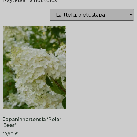
Näytetään ainut tulos
Japaninhortensia ‘Polar
Bear’
19,90
€