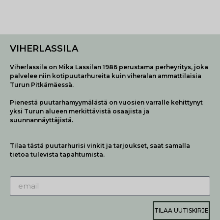
VIHERLASSILA
Viherlassila on Mika Lassilan 1986 perustama perheyritys, joka
palvelee niin kotipuutarhureita kuin viheralan ammattilaisia
Turun Pitkämäessä.
Pienestä puutarhamyymälästä on vuosien varralle kehittynyt
yksi Turun alueen merkittävistä osaajista ja
suunnannäyttäjistä.
Tilaa tästä puutarhurisi vinkit ja tarjoukset, saat samalla
tietoa tulevista tapahtumista.
TILAA UUTISKIRJE