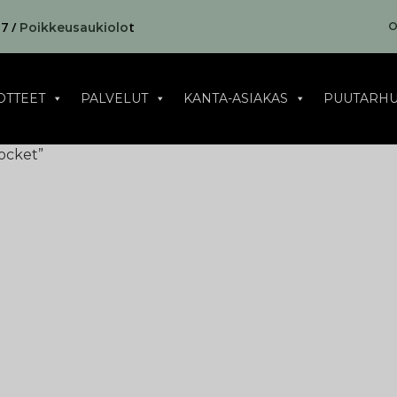
17 /
t
O
Poikkeusaukiolo
OTTEET
PALVELUT
KANTA-ASIAKAS
PUUTARHU
Rocket”