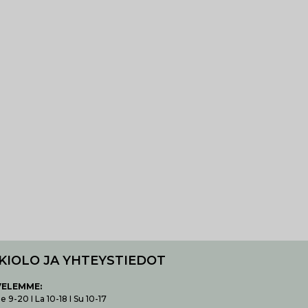
KIOLO JA YHTEYSTIEDOT
VELEMME:
 9-20 I La 10-18 I Su 10-17