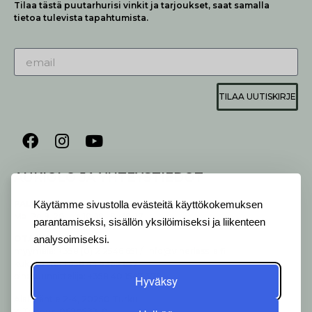
Tilaa tästä puutarhurisi vinkit ja tarjoukset, saat samalla
tietoa tulevista tapahtumista.
TILAA UUTISKIRJE
AUKIOLO JA YHTEYSTIEDOT
P
ALVELEMME:
Käytämme sivustolla evästeitä käyttökokemuksen
Ma-Pe 9-20 I La 10-18 I Su 10-17
parantamiseksi, sisällön yksilöimiseksi ja liikenteen
OTA YHTEYTTÄ
:
analysoimiseksi.
myymälä: +358 (0) 2 2546 651 / info@viherlassila.fi
kukkapiste: +358 44 5369 657
pihasuunnittelija: +358 40 1547 376
Hyväksy
Alakyläntie 2-4, 20250 Turku
Y-Tunnus: 0620533-0