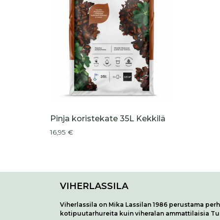
Pinja koristekate 35L Kekkilä
16,95
€
VIHERLASSILA
Viherlassila on Mika Lassilan 1986 perustama perhe
kotipuutarhureita kuin viheralan ammattilaisia T