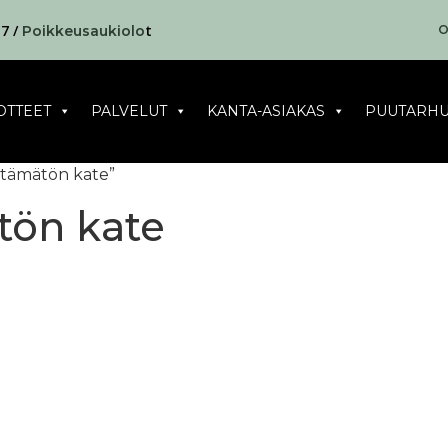
17 /
t
O
Poikkeusaukiolo
OTTEET
PALVELUT
KANTA-ASIAKAS
PUUTARHU
ältämätön kate”
tön kate