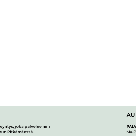
AU
yritys, joka palvelee niin
P
AL
urun Pitkämäessä.
Ma-Pe