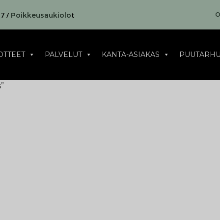
17 /
t
O
Poikkeusaukiolo
OTTEET
PALVELUT
KANTA-ASIAKAS
PUUTARHU
”