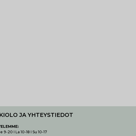
KIOLO JA YHTEYSTIEDOT
VELEMME:
 9-20 I La 10-18 I Su 10-17