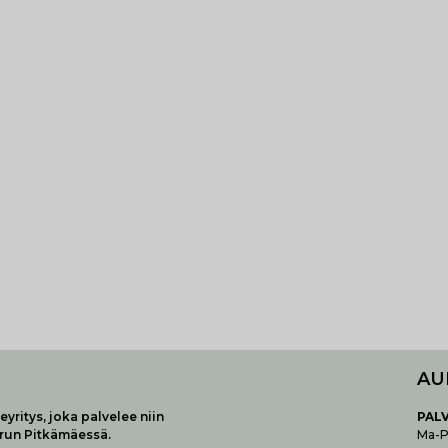
AU
yritys, joka palvelee niin
P
AL
urun Pitkämäessä.
Ma-Pe