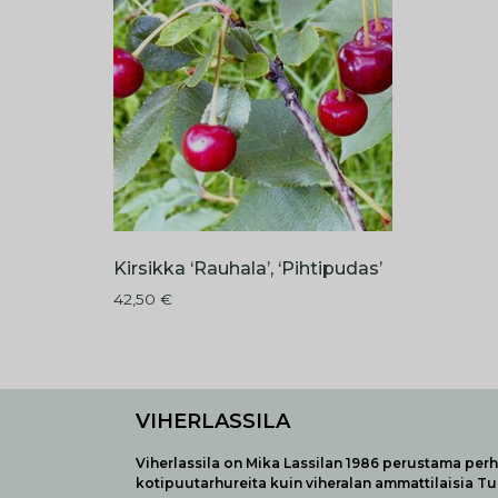
Kirsikka ‘Rauhala’, ‘Pihtipudas’
42,50
€
VIHERLASSILA
Viherlassila on Mika Lassilan 1986 perustama perhe
kotipuutarhureita kuin viheralan ammattilaisia T