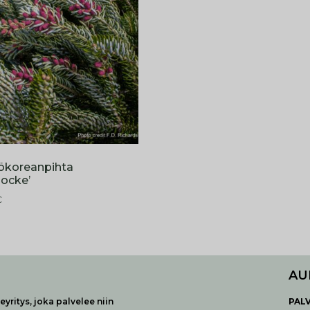
ökoreanpihta
locke’
€
AU
yritys, joka palvelee niin
P
AL