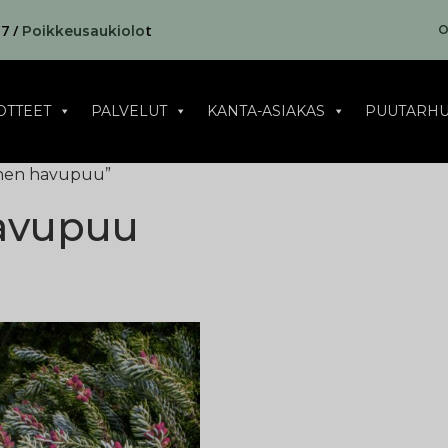
17 /
t
O
Poikkeusaukiolo
OTTEET
PALVELUT
KANTA-ASIAKAS
PUUTARHU
oinen havupuu”
havupuu