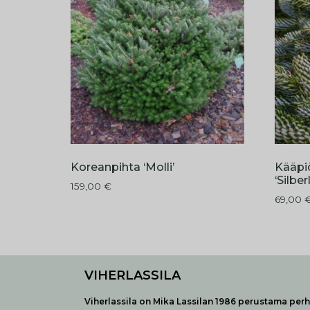
Koreanpihta ‘Molli’
Kääpi
‘Silber
159,00
€
69,00
VIHERLASSILA
Viherlassila on Mika Lassilan 1986 perustama perhe