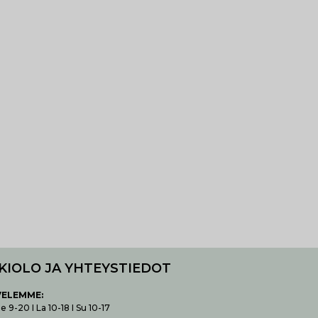
KIOLO JA YHTEYSTIEDOT
VELEMME:
 9-20 I La 10-18 I Su 10-17