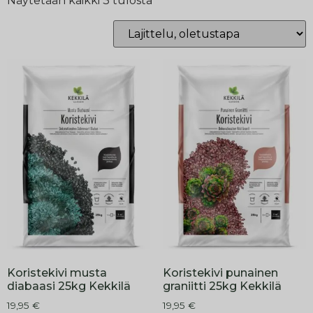
Näytetään kaikki 3 tulosta
Koristekivi musta
Koristekivi punainen
diabaasi 25kg Kekkilä
graniitti 25kg Kekkilä
19,95
€
19,95
€