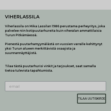
VIHERLASSILA
Viherlassila on Mika Lassilan 1986 perustama perheyritys, joka
palvelee niin kotipuutarhureita kuin viheralan ammattilaisia
Turun Pitkämäessä.
Pienestä puutarhamyymälästä on vuosien varralle kehittynyt
yksi Turun alueen merkittävistä osaajista ja
suunnannäyttäjistä.
Tilaa tästä puutarhurisi vinkit ja tarjoukset, saat samalla
tietoa tulevista tapahtumista.
TILAA UUTISKIRJE