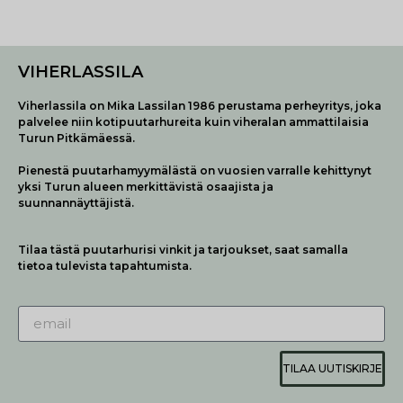
VIHERLASSILA
Viherlassila on Mika Lassilan 1986 perustama perheyritys, joka
palvelee niin kotipuutarhureita kuin viheralan ammattilaisia
Turun Pitkämäessä.
Pienestä puutarhamyymälästä on vuosien varralle kehittynyt
yksi Turun alueen merkittävistä osaajista ja
suunnannäyttäjistä.
Tilaa tästä puutarhurisi vinkit ja tarjoukset, saat samalla
tietoa tulevista tapahtumista.
TILAA UUTISKIRJE