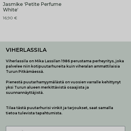
Jasmike ‘Petite Perfume
White’
16,90
€
VIHERLASSILA
Viherlassila on Mika Lassilan 1986 perustama perheyritys, joka
palvelee niin kotipuutarhureita kuin viheralan ammattilaisia
Turun Pitkämäessä.
Pienestä puutarhamyymälästä on vuosien varralle kehittynyt
yksi Turun alueen merkittävistä osaajista ja
suunnannäyttäjistä.
Tilaa tästä puutarhurisi vinkit ja tarjoukset, saat samalla
tietoa tulevista tapahtumista.