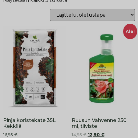
Näytetään kaikki 3 tulosta
Ale!
Pinja koristekate 35L
Ruusun Vahvenne 250
Kekkilä
ml, tiiviste
16,95
€
14,95
€
12,90
€