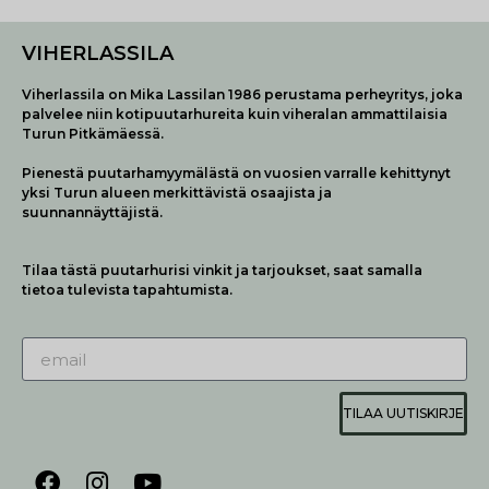
VIHERLASSILA
Viherlassila on Mika Lassilan 1986 perustama perheyritys, joka
palvelee niin kotipuutarhureita kuin viheralan ammattilaisia
Turun Pitkämäessä.
Pienestä puutarhamyymälästä on vuosien varralle kehittynyt
yksi Turun alueen merkittävistä osaajista ja
suunnannäyttäjistä.
Tilaa tästä puutarhurisi vinkit ja tarjoukset, saat samalla
tietoa tulevista tapahtumista.
TILAA UUTISKIRJE