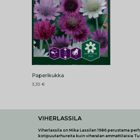
Paperikukka
3,35
€
VIHERLASSILA
Viherlassila on Mika Lassilan 1986 perustama perhe
kotipuutarhureita kuin viheralan ammattilaisia T