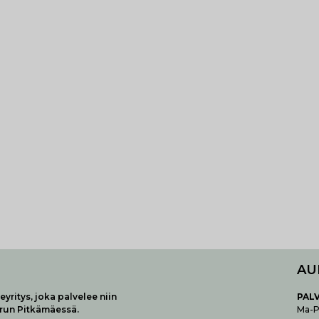
AU
yritys, joka palvelee niin
P
AL
urun Pitkämäessä.
Ma-Pe