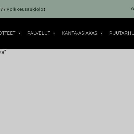
17 /
t
O
Poikkeusaukiolo
OTTEET
PALVELUT
KANTA-ASIAKAS
PUUTARHU
ka”