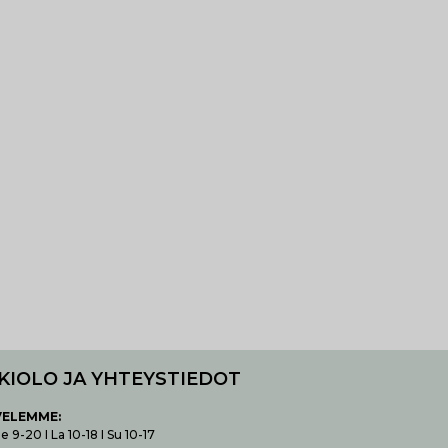
KIOLO JA YHTEYSTIEDOT
VELEMME:
 9-20 I La 10-18 I Su 10-17