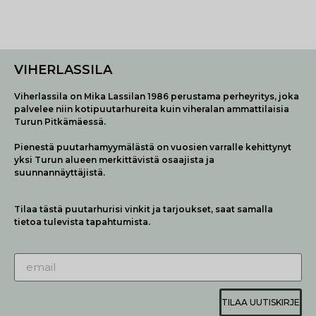
VIHERLASSILA
Viherlassila on Mika Lassilan 1986 perustama perheyritys, joka
palvelee niin kotipuutarhureita kuin viheralan ammattilaisia
Turun Pitkämäessä.
Pienestä puutarhamyymälästä on vuosien varralle kehittynyt
yksi Turun alueen merkittävistä osaajista ja
suunnannäyttäjistä.
Tilaa tästä puutarhurisi vinkit ja tarjoukset, saat samalla
tietoa tulevista tapahtumista.
TILAA UUTISKIRJE