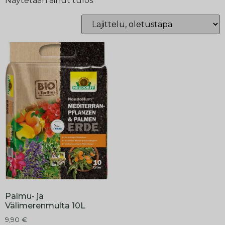
Näytetään ainut tulos
Palmu- ja
Välimerenmulta 10L
9,90
€