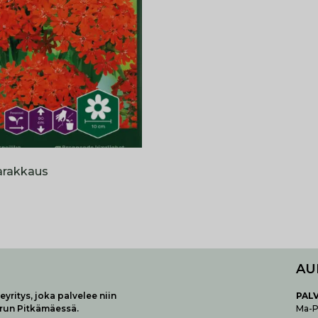
arakkaus
AU
yritys, joka palvelee niin
P
AL
urun Pitkämäessä.
Ma-Pe