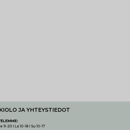
KIOLO JA YHTEYSTIEDOT
VELEMME:
 9-20 I La 10-18 I Su 10-17