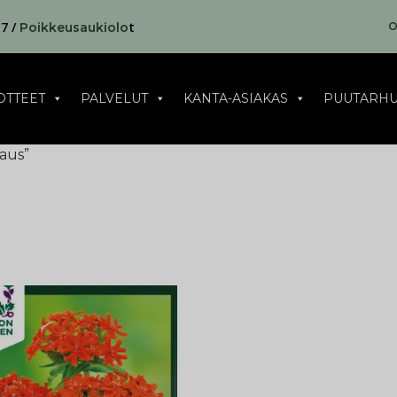
17 /
t
O
Poikkeusaukiolo
OTTEET
PALVELUT
KANTA-ASIAKAS
PUUTARHU
kaus”