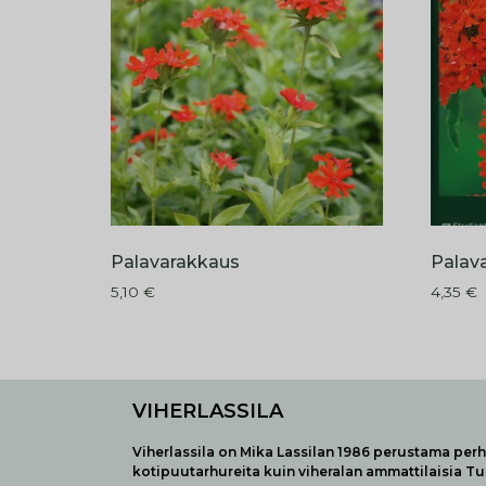
Palavarakkaus
Palav
5,10
€
4,35
€
VIHERLASSILA
Viherlassila on Mika Lassilan 1986 perustama perhe
kotipuutarhureita kuin viheralan ammattilaisia T