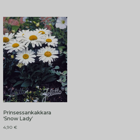
Prinsessankakkara
‘Snow Lady’
4,90
€