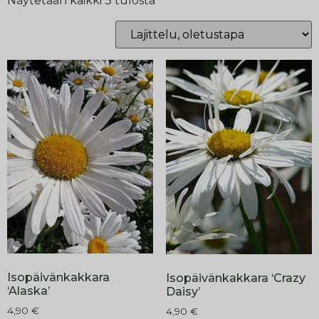
Näytetään kaikki 3 tulosta
Isopäivänkakkara
Isopäivänkakkara ‘Crazy
‘Alaska’
Daisy’
4,90
€
4,90
€