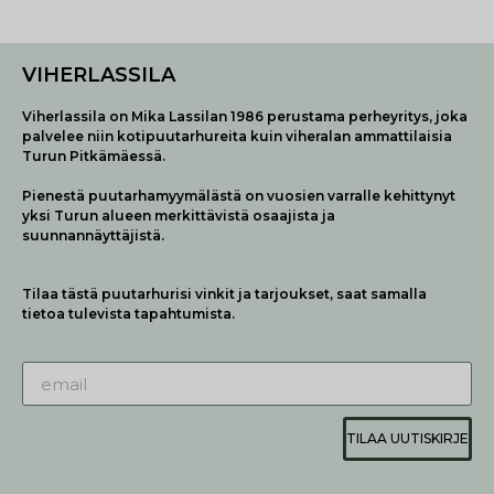
VIHERLASSILA
Viherlassila on Mika Lassilan 1986 perustama perheyritys, joka
palvelee niin kotipuutarhureita kuin viheralan ammattilaisia
Turun Pitkämäessä.
Pienestä puutarhamyymälästä on vuosien varralle kehittynyt
yksi Turun alueen merkittävistä osaajista ja
suunnannäyttäjistä.
Tilaa tästä puutarhurisi vinkit ja tarjoukset, saat samalla
tietoa tulevista tapahtumista.
TILAA UUTISKIRJE