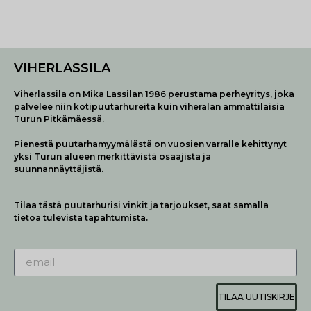
VIHERLASSILA
Viherlassila on Mika Lassilan 1986 perustama perheyritys, joka
palvelee niin kotipuutarhureita kuin viheralan ammattilaisia
Turun Pitkämäessä.
Pienestä puutarhamyymälästä on vuosien varralle kehittynyt
yksi Turun alueen merkittävistä osaajista ja
suunnannäyttäjistä.
Tilaa tästä puutarhurisi vinkit ja tarjoukset, saat samalla
tietoa tulevista tapahtumista.
TILAA UUTISKIRJE