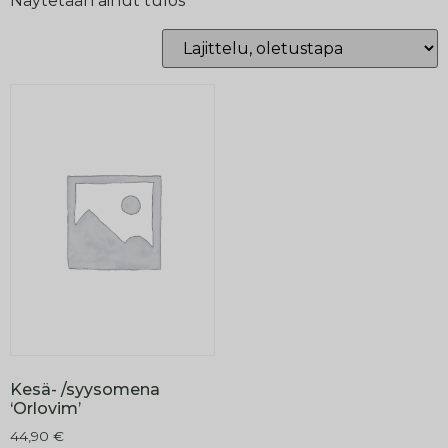
Näytetään ainut tulos
Kesä- /syysomena
‘Orlovim’
44,90
€