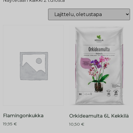
Näytetään kaikki 2 tulosta
Flamingonkukka
Orkideamulta 6L Kekkilä
19,95
€
10,50
€