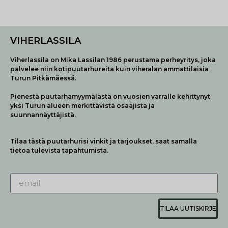
VIHERLASSILA
Viherlassila on Mika Lassilan 1986 perustama perheyritys, joka
palvelee niin kotipuutarhureita kuin viheralan ammattilaisia
Turun Pitkämäessä.
Pienestä puutarhamyymälästä on vuosien varralle kehittynyt
yksi Turun alueen merkittävistä osaajista ja
suunnannäyttäjistä.
Tilaa tästä puutarhurisi vinkit ja tarjoukset, saat samalla
tietoa tulevista tapahtumista.
TILAA UUTISKIRJE