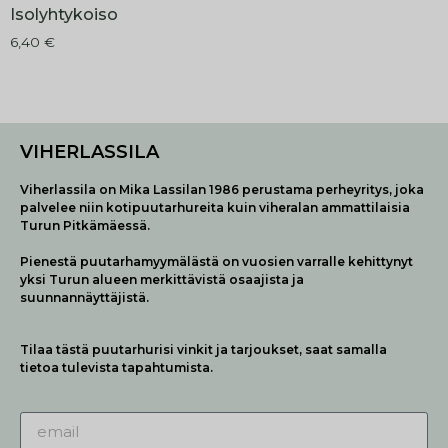
Isolyhtykoiso
6,40
€
VIHERLASSILA
Viherlassila on Mika Lassilan 1986 perustama perheyritys, joka
palvelee niin kotipuutarhureita kuin viheralan ammattilaisia
Turun Pitkämäessä.
Pienestä puutarhamyymälästä on vuosien varralle kehittynyt
yksi Turun alueen merkittävistä osaajista ja
suunnannäyttäjistä.
Tilaa tästä puutarhurisi vinkit ja tarjoukset, saat samalla
tietoa tulevista tapahtumista.