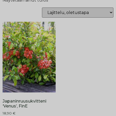
Näytetään ainut tulos
Japaninruusukvitteni
‘Venus’, FinE
18,90
€