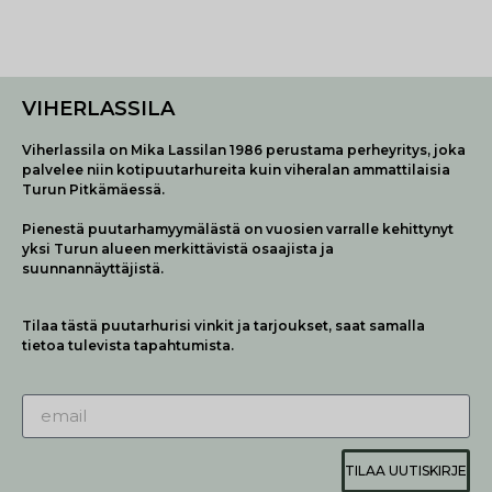
VIHERLASSILA
Viherlassila on Mika Lassilan 1986 perustama perheyritys, joka
palvelee niin kotipuutarhureita kuin viheralan ammattilaisia
Turun Pitkämäessä.
Pienestä puutarhamyymälästä on vuosien varralle kehittynyt
yksi Turun alueen merkittävistä osaajista ja
suunnannäyttäjistä.
Tilaa tästä puutarhurisi vinkit ja tarjoukset, saat samalla
tietoa tulevista tapahtumista.
TILAA UUTISKIRJE