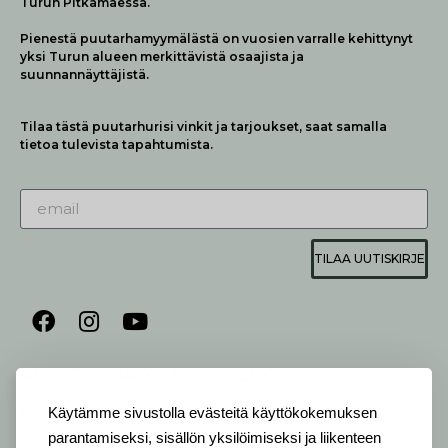
Turun Pitkämäessä.
Pienestä puutarhamyymälästä on vuosien varralle kehittynyt
yksi Turun alueen merkittävistä osaajista ja
suunnannäyttäjistä.
Tilaa tästä puutarhurisi vinkit ja tarjoukset, saat samalla
tietoa tulevista tapahtumista.
TILAA UUTISKIRJE
AUKIOLO JA YHTEYSTIEDOT
P
ALVELEMME:
Käytämme sivustolla evästeitä käyttökokemuksen
Ma-Pe 9-20 I La 10-18 I Su 10-17
parantamiseksi, sisällön yksilöimiseksi ja liikenteen