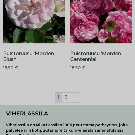
Puistoruusu ‘Morden
Puistoruusu ‘Morden
Blush’
Centennial’
18,90
€
18,90
€
1
2
→
VIHERLASSILA
Viherlassila on Mika Lassilan 1986 perustama perheyritys, joka
palvelee niin kotipuutarhureita kuin viheralan ammattilaisia