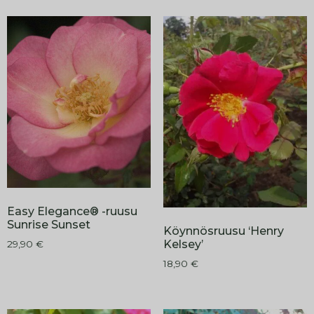
Easy Elegance® -ruusu
Sunrise Sunset
Köynnösruusu ‘Henry
Kelsey’
29,90
€
18,90
€