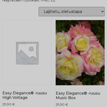
Näytetään tulokset 1–16 / 22
Easy Elegance® -ruusu
Easy Elegance® -ruusu
High Voltage
Music Box
29,90
€
29,90
€