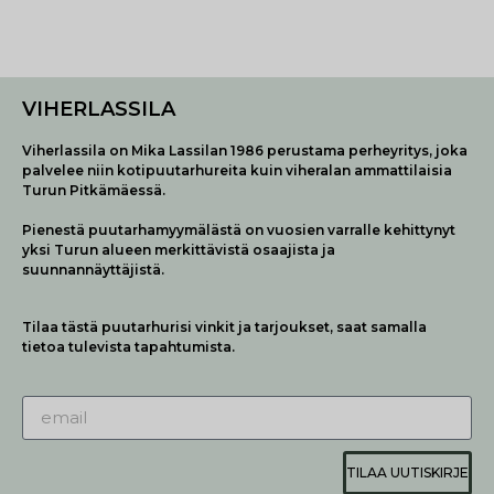
VIHERLASSILA
Viherlassila on Mika Lassilan 1986 perustama perheyritys, joka
palvelee niin kotipuutarhureita kuin viheralan ammattilaisia
Turun Pitkämäessä.
Pienestä puutarhamyymälästä on vuosien varralle kehittynyt
yksi Turun alueen merkittävistä osaajista ja
suunnannäyttäjistä.
Tilaa tästä puutarhurisi vinkit ja tarjoukset, saat samalla
tietoa tulevista tapahtumista.
TILAA UUTISKIRJE