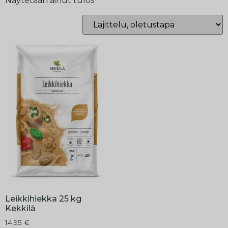
Näytetään ainut tulos
Leikkihiekka 25 kg
Kekkilä
14,95
€