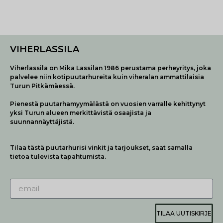
VIHERLASSILA
Viherlassila on Mika Lassilan 1986 perustama perheyritys, joka
palvelee niin kotipuutarhureita kuin viheralan ammattilaisia
Turun Pitkämäessä.
Pienestä puutarhamyymälästä on vuosien varralle kehittynyt
yksi Turun alueen merkittävistä osaajista ja
suunnannäyttäjistä.
Tilaa tästä puutarhurisi vinkit ja tarjoukset, saat samalla
tietoa tulevista tapahtumista.
TILAA UUTISKIRJE