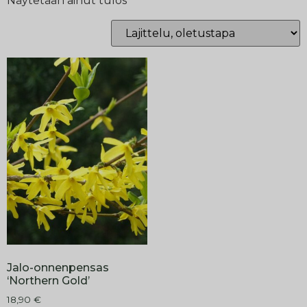
Näytetään ainut tulos
Jalo-onnenpensas
‘Northern Gold’
18,90
€