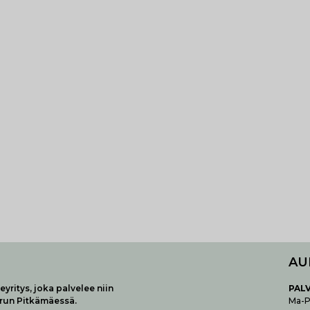
AU
yritys, joka palvelee niin
P
AL
urun Pitkämäessä.
Ma-Pe