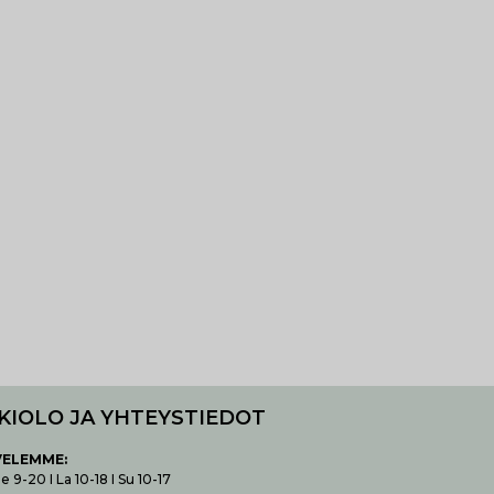
KIOLO JA YHTEYSTIEDOT
VELEMME:
 9-20 I La 10-18 I Su 10-17