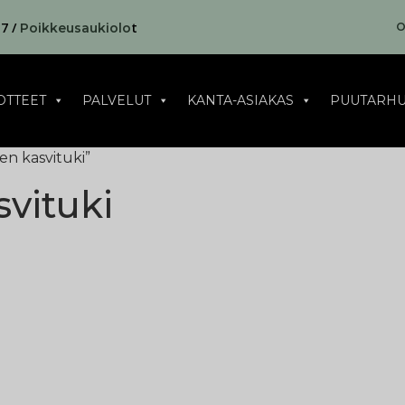
17 /
t
O
Poikkeusaukiolo
OTTEET
PALVELUT
KANTA-ASIAKAS
PUUTARHU
en kasvituki”
svituki