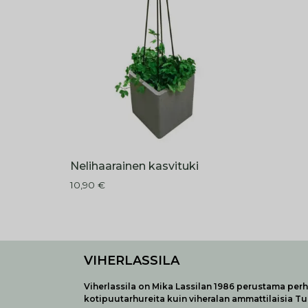
Nelihaarainen kasvituki
10,90
€
VIHERLASSILA
Viherlassila on Mika Lassilan 1986 perustama perhe
kotipuutarhureita kuin viheralan ammattilaisia T