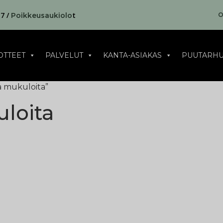
17 /
t
O
Poikkeusaukiolo
OTTEET
PALVELUT
KANTA-ASIAKAS
PUUTARHU
a mukuloita”
loita