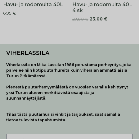
Havu- ja rodomulta 40L
Havu- ja rodomulta 40L
4 sk
6,95
€
27,80
€
23,00
€
VIHERLASSILA
Viherlassila on Mika Lassilan 1986 perustama perheyritys, joka
palvelee niin kotipuutarhureita kuin viheralan ammattilaisia
Turun Pitkämäessä.
Pienestä puutarhamyymälästä on vuosien varralle kehittynyt
yksi Turun alueen merkittävistä osaajista ja
suunnannäyttäjistä.
Tilaa tästä puutarhurisi vinkit ja tarjoukset, saat samalla
tietoa tulevista tapahtumista.