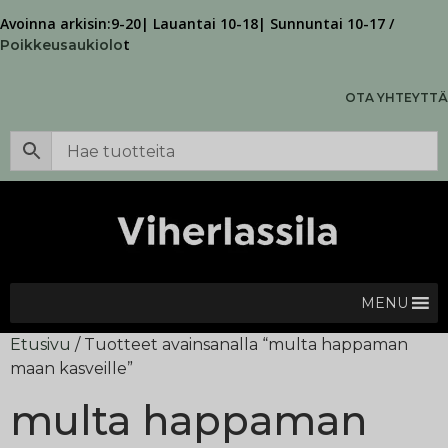
Avoinna arkisin:9-20| Lauantai 10-18| Sunnuntai 10-17 /
t
Poikkeusaukiolo
OTA YHTEYTTÄ
MENU
Etusivu
/ Tuotteet avainsanalla “multa happaman
maan kasveille”
multa happaman