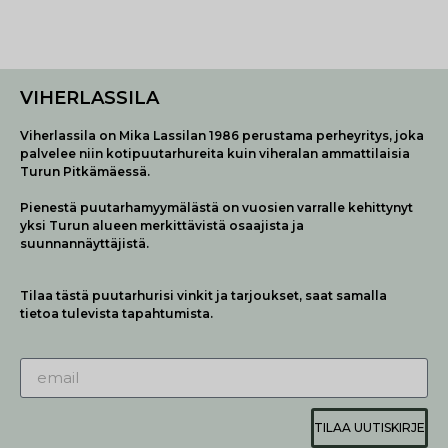
VIHERLASSILA
Viherlassila on Mika Lassilan 1986 perustama perheyritys, joka
palvelee niin kotipuutarhureita kuin viheralan ammattilaisia
Turun Pitkämäessä.
Pienestä puutarhamyymälästä on vuosien varralle kehittynyt
yksi Turun alueen merkittävistä osaajista ja
suunnannäyttäjistä.
Tilaa tästä puutarhurisi vinkit ja tarjoukset, saat samalla
tietoa tulevista tapahtumista.
TILAA UUTISKIRJE