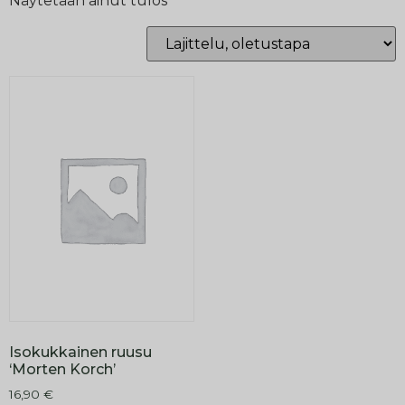
Näytetään ainut tulos
Isokukkainen ruusu
‘Morten Korch’
16,90
€