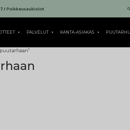
17 /
t
O
Poikkeusaukiolo
OTTEET
PALVELUT
KANTA-ASIAKAS
PUUTARHU
n puutarhaan”
arhaan